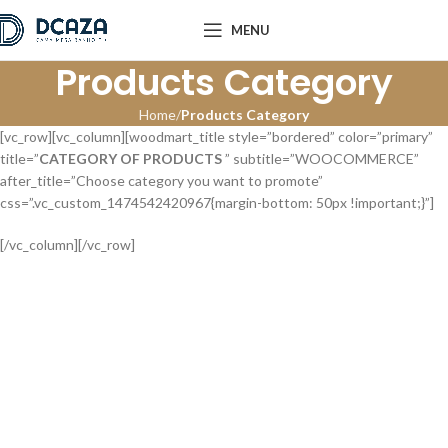
MENU
Products Category
Home
Products Category
[vc_row][vc_column][woodmart_title style=”bordered” color=”primary”
title=”
CATEGORY OF PRODUCTS
” subtitle=”WOOCOMMERCE”
after_title=”Choose category you want to promote”
css=”.vc_custom_1474542420967{margin-bottom: 50px !important;}”]
[/vc_column][/vc_row]