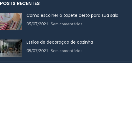
POSTS RECENTES
Como escolher o tapete certo para sua sala
05/07/2021
Sem comentários
Estilos de decoração de cozinha
05/07/2021
Sem comentários
Como escolher toalhas de banho de qualidade
14/06/2017
Sem comentários
MENU RÁPIDO
Cama
Mesa
Utensílios de Cozinha
Banho
Decoração