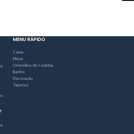
MENU RÁPIDO
Cama
Mesa
Utensílios de Cozinha
os
Banho
Decoração
Tapetes
os
e
os