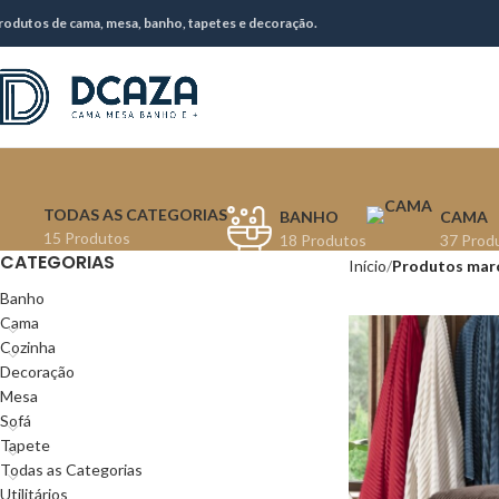
rodutos de cama, mesa, banho, tapetes e decoração.
TODAS AS CATEGORIAS
BANHO
CAMA
15 Produtos
18 Produtos
37 Prod
CATEGORIAS
Início
Produtos marc
Banho
Cama
Cozinha
Decoração
Mesa
Sofá
Tapete
Todas as Categorias
Utilitários