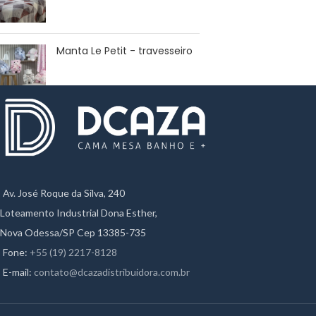
Manta Le Petit - travesseiro
Av. José Roque da Silva, 240
Loteamento Industrial Dona Esther,
Nova Odessa/SP Cep 13385-735
Fone:
+55 (19) 2217-8128
E-mail:
contato@dcazadistribuidora.com.br