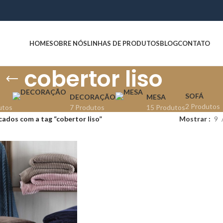
HOME
SOBRE NÓS
LINHAS DE PRODUTOS
BLOG
CONTATO
cobertor liso
SOFÁ
DECORAÇÃO
MESA
2 Produtos
utos
7 Produtos
15 Produtos
ados com a tag “cobertor liso”
Mostrar
9