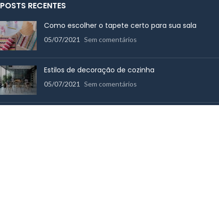
POSTS RECENTES
Como escolher o tapete certo para sua sala
05/07/2021
Sem comentários
Estilos de decoração de cozinha
05/07/2021
Sem comentários
Como escolher toalhas de banho de qualidade
14/06/2017
Sem comentários
MENU RÁPIDO
Cama
Mesa
Utensílios de Cozinha
Banho
Decoração