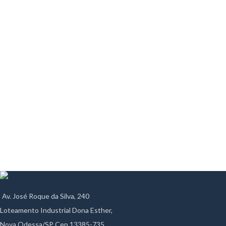
Av. José Roque da Silva, 240
Loteamento Industrial Dona Esther,
Nova Odessa/SP Cep 13385-735