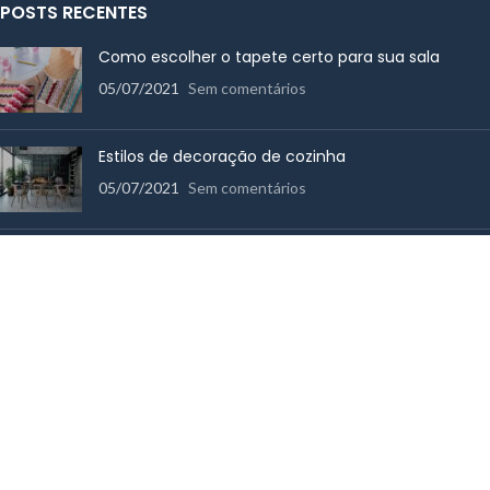
POSTS RECENTES
Como escolher o tapete certo para sua sala
05/07/2021
Sem comentários
Estilos de decoração de cozinha
05/07/2021
Sem comentários
Como escolher toalhas de banho de qualidade
14/06/2017
Sem comentários
MENU RÁPIDO
Cama
Mesa
Utensílios de Cozinha
Banho
Decoração