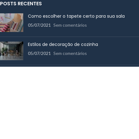
POSTS RECENTES
Como escolher o tapete certo para sua sala
05/07/2021
Sem comentários
Estilos de decoração de cozinha
05/07/2021
Sem comentários
Como escolher toalhas de banho de qualidade
14/06/2017
Sem comentários
MENU RÁPIDO
Cama
Mesa
Utensílios de Cozinha
Banho
Decoração