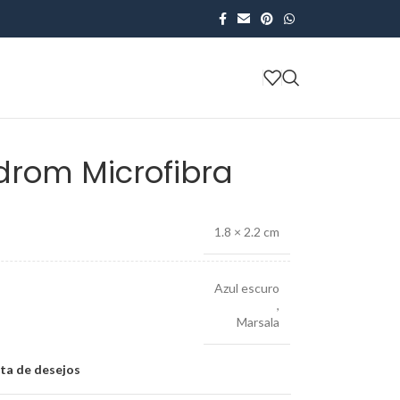
rom Microfibra
1.8 × 2.2 cm
Azul escuro
,
Marsala
sta de desejos