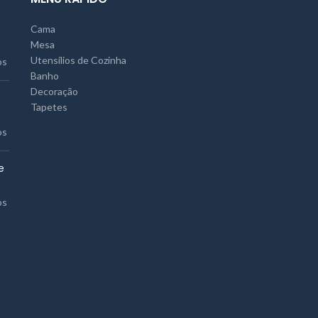
Cama
Mesa
Utensílios de Cozinha
os
Banho
Decoração
Tapetes
os
e
os