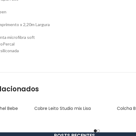
een
mprimento x 2,20m Largura
nta microfibra soft
roPercal
siliconada
elacionados
hel Bebe
Cobre Leito Studio mix Lisa
Colcha B
POSTS RECENTES